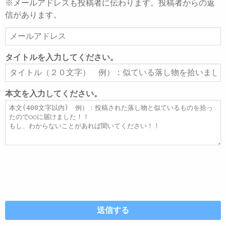
※メールアドレスも投稿者に伝わります。投稿者からの返
信があります。
メ
ー
ル
タイトルを入力してください。
ア
タ
ド
イ
レ
ト
本文を入力してください。
ス
ル
本
文