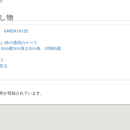
す
し物
6AKSA18152
黒い枠の透明のケース
0cm横3cm厚さ2cm角、USB内蔵
ース
見る
所が登録されています。