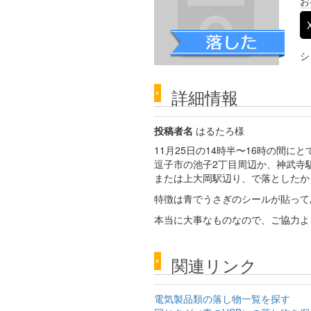
お
シ
詳細情報
投稿者名
はるたろ様
11月25日の14時半〜16時の間に
逗子市の池子2丁目周辺か、神武寺
または上大岡駅辺り、で落としたか
特徴は青でうさぎのシールが貼って
本当に大事なものなので、ご協力よ
関連リンク
電気製品類の落し物一覧を探す