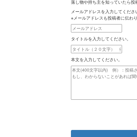
落し物や持ち主を知っていたら投
メールアドレスを入力してくださ
※メールアドレスも投稿者に伝わ
メ
ー
タイトルを入力してください。
ル
ア
タ
ド
イ
レ
本文を入力してください。
ト
ス
ル
本
文