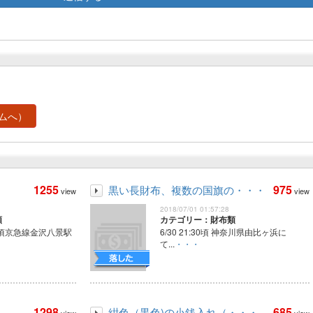
ムへ）
1255
975
黒い長財布、複数の国旗の・・・
view
view
2018/07/01 01:57:28
類
カテゴリー：財布類
0分頃京急線金沢八景駅
6/30 21:30頃 神奈川県由比ヶ浜に
て...
・・・
1298
685
紺色（黒色)の小銭入れ（・・・