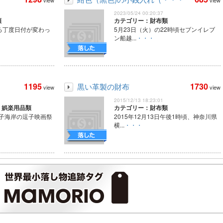
view
view
2023/05/24 00:20:37
類
カテゴリー：財布類
ごろ丁度日付が変わっ
5月23日（火）の22時頃セブンイレブ
ン船越...
・・・
1195
1730
黒い革製の財布
view
view
2015/12/13 18:23:01
・娯楽用品類
カテゴリー：財布類
逗子海岸の逗子映画祭
2015年12月13日午後1時頃、神奈川県
横...
・・・